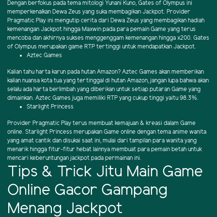
Dengan berfokus pada tema mitologi Yunani Kuno, Gates of Olympus ini
memperkenalkan Dewa Zeus yang suka membagikan Jackpot. Provider
Pragmatic Play ini mengutip cerita dari Dewa Zeus yang membagikan hadiah
kemenangan Jackpot hingga Maxwin pada para pemain Game yang terus
mencoba dan akhirnya sukses menggenggam kemenangan hingga x200. Gates
of Olympus merupakan game RTP tertinggi untuk mendapatkan Jackpot.
Aztec Games
Kalian tahu harta karun pada hutan Amazon? Aztec Games akan memberikan
kalian nuansa kota tua yang tertinggal di hutan Amazon, jangan lupa bahwa akan
selalu ada harta berlimbah yang diberikan untuk setiap putaran Game yang
dimainkan. Aztec Games juga memiliki RTP yang cukup tinggi yaitu 98.3%.
Starlight Princess
Provider Pragmatic Play terus membuat kemajuan & kreasi dalam Game
online. Starlight Princess merupakan Game online dengan tema anime wanita
yang amat cantik dan disukai saat ini, mulai dari tampilan para wanita yang
menarik hingga fitur-fitur hebat lainnya membuat para pemain betah untuk
mencari keberuntungan jackpot pada permainan ini.
Tips & Trick Jitu Main Game
Online Gacor Gampang
Menang Jackpot