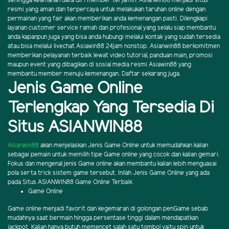
sehingga keamanan data diri member terjamin. Asianwin88 menjadi situs
resmi yang aman dan terpercaya untuk melakukan taruhan online dengan
permainan yang fair akan memberikan anda kemenangan pasti. Dilengkapi
layanan customer service ramah dan profesional yang selalu siap membantu
anda kapanpun juga yang bisa anda hubungi melalui kontak yang sudah tersedia
atau bisa melalui livechat Asiawin88 24jam nonstop. Asianwin88 berkomitmen
memberikan pelayanan terbaik lewat video tutorial, panduan main, promosi
maupun event yang dibagikan di sosial media resmi Asiawin88 yang
membantu member menuju kemenangan. Daftar sekarang juga.
Jenis Game Online
Terlengkap Yang Tersedia Di
Situs ASIANWIN88
Asianwin88
akan menjelaskan Jenis Game Online untuk memudahkan kalian
sebagai pemain untuk memilih tipe Game online yang cocok dan kalian gemari.
Fokus dan mengenal jenis Game online akan membantu kalian lebih menguasai
pola serta trick sistem game tersebut. Inilah Jenis Game Online yang ada
pada Situs ASIANWIN88 Game Online Terbaik.
Game Online
Game online menjadi favorit dan kegemaran di golongan penGame sebab
mudahnya saat bermain hingga persentase tinggi dalam mendapatkan
jackpot. Kalian hanya butuh memencet salah satu tombol yaitu spin untuk