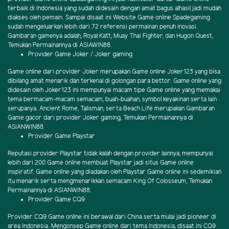
terbaik di Indonesia yang sudah didesain dengan amat bagus alhasil jadi mudah
diakses oleh pemain. Sampai disaat ini Website Game online Spadegaming
sudah mengeluarkan lebih dari 72 referensi permainan penuh inovasi.
Gambaran gamenya adalah, Royal Katt, Muay Thai Fighter, dan Hugon Quest,
Temukan Permainannya di ASIAWIN88.
Provider Game Joker / Joker gaming
Game online dari provider Joker merupakan Game online Joker123 yang bisa
dibilang amat menarik dan terkenal di golongan para bettor. Game online yang
didesain oleh Joker123 ini mempunyai macam tipe Game online yang memakai
tema bermacam-macam semacam, buah-buahan, symbol keyakinan serta lain
serupanya. Ancient Rome, Talisman, serta Beach Life merupakan Gambaran
Game gacor dari provider Joker gaming, Temukan Permainannya di
ASIANWIN88.
Provider Game Playstar
Reputasi provider Playstar tidak kalah dengan provider lainnya, mempunyai
lebih dari 200 Game online membuat Playstar jadi situs Game online
inspiratif. Game online yang diadakan oleh Playstar Game online ini sedemikian
itu menarik serta mengmenarikkan semacam King Of Colosseum, Temukan
Permainannya di ASIANWIN88.
Provider Game CQ9
Provider CQ9 Game online ini berawal dari China serta mulai jadi pioneer di
area Indonesia. Mengonsep Game online dari tema Indonesia, disaat ini CQ9