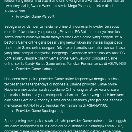
konten yang menarik di tiap Game online yang dirilisnya. Ilustrasi permainan
terbaiknya ialah, Sword Warriors serta Mega Phoenix, mainkan disini
ASIANWIN88.
Provider Game PG Soft
Sebagai provider pertama Game online di Indonesia. Provider tersebut
memiliki fitur seluler yang canggih, Provider PG Soft mempunyai keaslian
serta individualitasnya dalam menyediakan Game online yang canggih untuk
bettors Game online garis besar yang menunjukkan alur narasi bagus pada
tiap mesin Game online dengan efek suara dramatis, serta kartun luar biasa
yang tidak sempat menyudahi bergengsi. Gambaran permainan kesukaan PG
Soft adalah, Vampire Charm Game online, Gem Saviour Conquest Game
online, serta Candy Burst Game online, Temukan Permainannya di ASIAWIN88.
Provider Game Habanero
Habanero merupakan provider Game online terpercaya dengan taruhan
terbesar serta terpercaya di Indonesia. Dimana provider Game online
Habanero merupakan salah satu Game Online yang amat terkenal di pasar
permainan Indonesia yang memperkenalkan opsi Game yang sudah berlisensi
oleh Malta Gaming Authority. Game online Habanero yang jadi opsi terbaik
merupakan Hot Hot Fruit, Temukan Permainannya di ASIANWIN88.
Provider Game Spadegaming
Spadegaming merupakan salah satu ahli provider Game online serta sungguh
ahli dalam mengonsep fitur Game online di Indonesia. Semenjak tahun 2013,
provider Game online Spadegaming ini jadi fasilitator daftar Game online