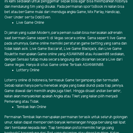
ini kami sediakan untuk penggemar sepak bola agar bisa melimpahkan hobinya
dan mendukung tim yang disukai. Pada permainan sportsBook ini kalian bisa
bet atau berGame mulai dari menduga angka Game, Mix Parlay, Handicap,
Over Under serta Odd Even.
Live Game Online
Di jaman yang sudah Modern, para pemain sudah bisa merasakan adrenalin
saat bermain Game seperti di Vegas secara online. Sama seperti live Game
pada umumnya, Game online memiliki peraturan game betting yang sama dan
tidak kalah asik. Live Game Baccarat, Live Game Blackjack, dan Live Game
Roulette merupakan Game online yang ASIAWIN88 atau Asiawin88 sediakan,
dengan Sensasi tatap muka secara langsung dan disiarkan secara Live dari
Game Vegas. Hanya di situs Game online Terbaik ASIANWIN88.
Lottery Online
Loterry online di Indonesia, termasuk Game tergampang dan termudah.
Sebab kalian hanya perlu menebak angka yang bakal diundi pada tiap jamnya.
Game diawali dari memilih angka juga tiket. Hingga disaat undian berakhir,
kalian akan menyaksikan apakah Angka atau Tiket yang kalian pilih menjadi
Pemenang atau Tidak.
Tembak Ikan Online
Permainan Tembak Ikan merupakan permainan terasik untuk seluruh golongan
umur, kalian dapat memperoleh banyak kemenangan hingga berulang kali lipat
dari tembakan kepada ikan. Tiap tembakan pistol memiliki harga yang