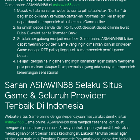
Game online ASIANWIN88 di
asianwin88.com
Masuk ke halaman situs website serta pilih atau ketuk "Daftar" di
bagian pojok kanan, kemudian daftarkan informasi diri kalian agar
dapat dapat memperoleh akun bermain Game online.
Isi jumlah deposit mulai dari Rp 15.000, deposit dapat dikirim lewat
Pulsa, E-wallet serta Transfer Bank.
Setelah bergabung menjadi member Game online ASIANWIN88 kalian
dapat memilih provider Game yang ingin dimainkan, pilihlah provider
Game dengan RTP paling tinggi untuk memperoleh profit gacor
besar.
Pelajari dengan rajin game yang ingin dimainkan agar paham mengenai
pola permainan ataupun fitur permainan yang ada supaya memperoleh
kemenangan sensational.
Saran ASIAWIN88 Selaku Situs
Game & Seluruh Provider
Terbaik Di Indonesia
Website situs Game online dengan kepercayaan masyarakat dimiliki situs
Asianwin88
Game online. ASIANWIN88 bisa menjadi referensi dini buat
mengawali permainan yang baik. Situs yang kalian percayai pasti tentu akan
membagikan profit besar tanpa kebohongan. Lakukan taruhan besar agar
efisien dan maksimal. Provider Pragmatic Play adalah opsi provider terbaik