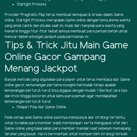
Starlight Princess
Provider Pragmatic Play terus membuat kemajuan & kreasi dalam Game
online. Starlight Princess merupakan Game online dengan tema anime wanita
yang amat cantik dan disukai saat ini, mulai dari tampilan para wanita yang
menarik hingga fitur-fitur hebat lainnya membuat para pemain betah untuk
mencari keberuntungan jackpot pada permainan ini.
Tips & Trick Jitu Main Game
Online Gacor Gampang
Menang Jackpot
Banyak metode yang digunakan para player untuk terus membaca alur Game
online gacor, kemenangan pertama mungkin hal mudah tetapi apakah
kemenangan berturut-turut bisa digapai dengan mudah ? Berikut cara tips
dan trick hingga bocoran untuk kamu para pemain agar mendapatkan
kemenangan berturut-turut.
Pelajari Pola Alur Game Online
Pada setiap web Game online pastinya mempunyai alur strategi tertentu,
untuk itu kalian para member wajib mempelajari serta menguasai sifat dari
Game online yang bakal kalian para member mainkan saat sebelum memasang
taruhan yang besar. Hal ini bermanfaat untuk memperoleh strategi terbaik