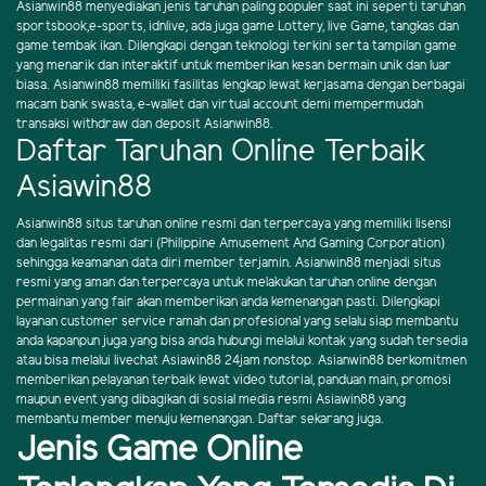
Asianwin88 menyediakan jenis taruhan paling populer saat ini seperti taruhan
sportsbook,e-sports, idnlive, ada juga game Lottery, live Game, tangkas dan
game tembak ikan. Dilengkapi dengan teknologi terkini serta tampilan game
yang menarik dan interaktif untuk memberikan kesan bermain unik dan luar
biasa. Asianwin88 memiliki fasilitas lengkap lewat kerjasama dengan berbagai
macam bank swasta, e-wallet dan virtual account demi mempermudah
transaksi withdraw dan deposit Asianwin88.
Daftar Taruhan Online Terbaik
Asiawin88
Asianwin88 situs taruhan online resmi dan terpercaya yang memiliki lisensi
dan legalitas resmi dari (Philippine Amusement And Gaming Corporation)
sehingga keamanan data diri member terjamin. Asianwin88 menjadi situs
resmi yang aman dan terpercaya untuk melakukan taruhan online dengan
permainan yang fair akan memberikan anda kemenangan pasti. Dilengkapi
layanan customer service ramah dan profesional yang selalu siap membantu
anda kapanpun juga yang bisa anda hubungi melalui kontak yang sudah tersedia
atau bisa melalui livechat Asiawin88 24jam nonstop. Asianwin88 berkomitmen
memberikan pelayanan terbaik lewat video tutorial, panduan main, promosi
maupun event yang dibagikan di sosial media resmi Asiawin88 yang
membantu member menuju kemenangan. Daftar sekarang juga.
Jenis Game Online