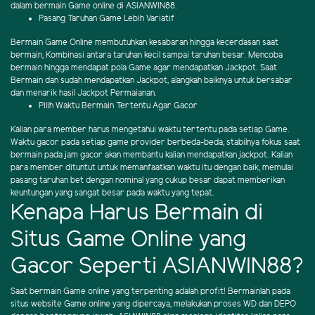
dalam bermain Game online di ASIANWIN88.
Pasang Taruhan Game Lebih Variatif
Bermain Game Online membutuhkan kesabaran hingga kecerdasan saat
bermain, Kombinasi antara taruhan kecil sampai taruhan besar. Mencoba
bermain hingga mendapat pola Game agar mendapatkan Jackpot. Saat
Bermain dan sudah mendapatkan Jackpot, alangkah baiknya untuk bersabar
dan menarik hasil Jackpot Permaianan.
Pilih Waktu Bermain Tertentu Agar Gacor
Kalian para member harus mengetahui waktu tertentu pada setiap Game.
Waktu gacor pada setiap game provider berbeda-beda, stabilnya fokus saat
bermain pada jam gacor akan membantu kalian mendapatkan jackpot. Kalian
para member dituntut untuk memanfaatkan waktu itu dengan baik, memulai
pasang taruhan bet dengan nominal yang cukup besar dapat memberikan
keuntungan yang sangat besar pada waktu yang tepat.
Kenapa Harus Bermain di
Situs Game Online yang
Gacor Seperti ASIANWIN88?
Saat bermain Game online yang terpenting adalah profit! Bermainlah pada
situs website Game online yang dipercaya, melakukan proses WD dan DEPO