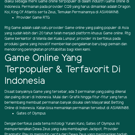
diakui sebagai merk Game online terpopuler di dalam industri Game online di
Indonesia. Permainan pada provider CQ9 yang harus dimainkan adalah Dragon
Koi, King Of Atlantis serta Zeus, Temukan Permainannya di ASIANWIN8.
Provider Game RTG
Rtg Game adalah salah satu provider Game online yang paling populer di Asia
yang sudah lebih dari 20 tahun telah menjadi platform khusus Game online. Rtg
Game berkantor di Manila dan Kuala Lumpur, provider ini berfokus pada
produksi game yang inovatif memberikan pengalaman baru bagi pemain dan
mendorong peningkatan profitabilitas bagi klien kami.
Game Online Yang
Terpopuler & Terfavorit Di
Indonesia
Disaat banyaknya Game yang tersebar, ada 3 permainan yang paling dikenal
dan paling dicari di Indonesia. Mulai dari Grafik hingga fitur-fitur yang terus
berkembang membuat permainan banyak disukai oleh Masyarakat Betting
Online di Indonesia. Kalian bisa memainkan permainan tersebut di ASIAWIN88.
Gates of Olympus
Dengan berfokus pada tema mitologi Yunani Kuno, Gates of Olympus ini
memperkenalkan Dewa Zeus yang suka membagikan Jackpot. Provider
Pragmatic Play ini mengutip cerita dari Dewa Zeus yang membagikan hadiah