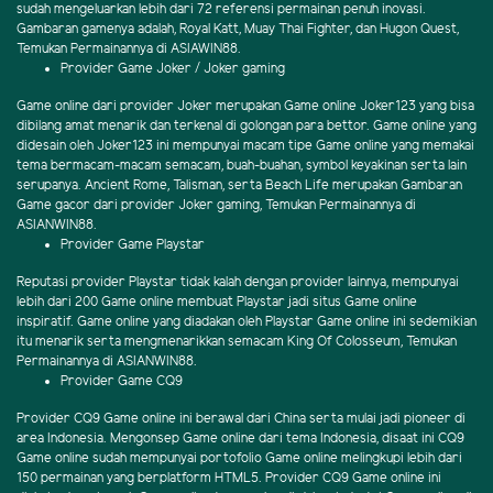
sudah mengeluarkan lebih dari 72 referensi permainan penuh inovasi.
Gambaran gamenya adalah, Royal Katt, Muay Thai Fighter, dan Hugon Quest,
Temukan Permainannya di ASIAWIN88.
Provider Game Joker / Joker gaming
Game online dari provider Joker merupakan Game online Joker123 yang bisa
dibilang amat menarik dan terkenal di golongan para bettor. Game online yang
didesain oleh Joker123 ini mempunyai macam tipe Game online yang memakai
tema bermacam-macam semacam, buah-buahan, symbol keyakinan serta lain
serupanya. Ancient Rome, Talisman, serta Beach Life merupakan Gambaran
Game gacor dari provider Joker gaming, Temukan Permainannya di
ASIANWIN88.
Provider Game Playstar
Reputasi provider Playstar tidak kalah dengan provider lainnya, mempunyai
lebih dari 200 Game online membuat Playstar jadi situs Game online
inspiratif. Game online yang diadakan oleh Playstar Game online ini sedemikian
itu menarik serta mengmenarikkan semacam King Of Colosseum, Temukan
Permainannya di ASIANWIN88.
Provider Game CQ9
Provider CQ9 Game online ini berawal dari China serta mulai jadi pioneer di
area Indonesia. Mengonsep Game online dari tema Indonesia, disaat ini CQ9
Game online sudah mempunyai portofolio Game online melingkupi lebih dari
150 permainan yang berplatform HTML5. Provider CQ9 Game online ini