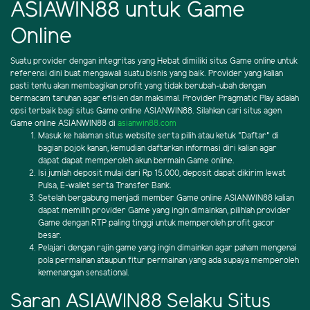
ASIAWIN88 untuk Game
Online
Suatu provider dengan integritas yang Hebat dimiliki situs Game online untuk
referensi dini buat mengawali suatu bisnis yang baik. Provider yang kalian
pasti tentu akan membagikan profit yang tidak berubah-ubah dengan
bermacam taruhan agar efisien dan maksimal. Provider Pragmatic Play adalah
opsi terbaik bagi situs Game online ASIANWIN88. Silahkan cari situs agen
Game online ASIANWIN88 di
asianwin88.com
Masuk ke halaman situs website serta pilih atau ketuk "Daftar" di
bagian pojok kanan, kemudian daftarkan informasi diri kalian agar
dapat dapat memperoleh akun bermain Game online.
Isi jumlah deposit mulai dari Rp 15.000, deposit dapat dikirim lewat
Pulsa, E-wallet serta Transfer Bank.
Setelah bergabung menjadi member Game online ASIANWIN88 kalian
dapat memilih provider Game yang ingin dimainkan, pilihlah provider
Game dengan RTP paling tinggi untuk memperoleh profit gacor
besar.
Pelajari dengan rajin game yang ingin dimainkan agar paham mengenai
pola permainan ataupun fitur permainan yang ada supaya memperoleh
kemenangan sensational.
Saran ASIAWIN88 Selaku Situs