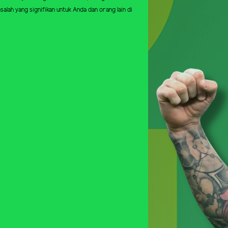
alah yang signifikan untuk Anda dan orang lain di