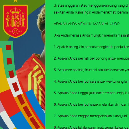
di atas anggaran atau menggunakan uang yang dial
sekitar Anda. Kami ingin Anda menikmati bermai
APAKAH ANDA MEMILIKI MASALAH JUDI?
Jika Anda merasa Anda mungkin memiliki masalah
1. Apakah orang lain pernah mengkritik perjudia
2. Apakah Anda pernah berbohong untuk menutupi
3. Argumen apakah, frustasi atau kekecewaan ya
4. Apakah Anda berjudi saja untuk waktu yang la
5. Apakah Anda tinggal jauh dari tempat kerja, ku
6. Apakah Anda berjudi untuk melarikan diri dar
7. Apakah Anda enggan menghabiskan 'uang judi' p
8. Apakah Anda kehilangan minat, teman keluarga 