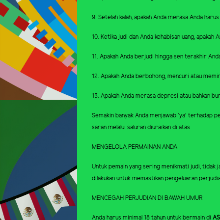
9. Setelah kalah, apakah Anda merasa Anda har
10. Ketika judi dan Anda kehabisan uang, apakah 
11. Apakah Anda berjudi hingga sen terakhir Anda
12. Apakah Anda berbohong, mencuri atau memin
13. Apakah Anda merasa depresi atau bahkan bun
Semakin banyak Anda menjawab 'ya' terhadap per
saran melalui saluran diuraikan di atas
MENGELOLA PERMAINAN ANDA
Untuk pemain yang sering menikmati judi, tida
dilakukan untuk memastikan pengeluaran perjudia
MENCEGAH PERJUDIAN DI BAWAH UMUR
Anda harus minimal 18 tahun untuk bermain di
AS