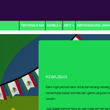
TENTANG KAMI
MOBILE
INFO
BERTANGGUNG JAWA
KEWAJIBAN
Kami ingin pemain kami untuk bersenang-senang
menentukan batas mereka dari game yang berta
sendiri.
Judi adalah bentuk hiburan, dan tidak pernah h