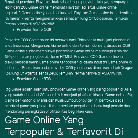
Reputasi provider Playstar tidak kalah dengan provider lainnya, mempunyai
lebih dari 200 Game online membuat Playstar jadi situs Game online
inspiratif. Game online yang diadakan oleh Playstar Game online ini sedemikian
itu menarik serta mengmenarikkan semacam King Of Colosseum, Temukan
Permainannya di ASIANWIN88.
Provider Game CQ9
Provider CQ9 Game online ini berawal dari China serta mulai jadi pioneer di
area Indonesia. Mengonsep Game online dari tema Indonesia, disaat ini CQ9
Game online sudah mempunyai portofolio Game online melingkupi lebih dari
150 permainan yang berplatform HTML5. Provider CQ9 Game online ini
diakui sebagai merk Game online terpopuler di dalam industri Game online di
Indonesia. Permainan pada provider CQ9 yang harus dimainkan adalah Dragon
Koi, King Of Atlantis serta Zeus, Temukan Permainannya di ASIANWIN8.
Provider Game RTG
Rtg Game adalah salah satu provider Game online yang paling populer di Asia
yang sudah lebih dari 20 tahun telah menjadi platform khusus Game online. Rtg
Game berkantor di Manila dan Kuala Lumpur, provider ini berfokus pada
produksi game yang inovatif memberikan pengalaman baru bagi pemain dan
mendorong peningkatan profitabilitas bagi klien kami.
Game Online Yang
Terpopuler & Terfavorit Di