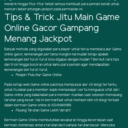
menarik hingga fitur-fitur hebat lainnya membuat para pemain betah untuk
mencari keberuntungan jackpot pada permainan ini.
Tips & Trick Jitu Main Game
Online Gacor Gampang
Menang Jackpot
Banyak metode yang digunakan para player untuk terus membaca alur Game
online gacor, kemenangan pertama mungkin hal mudah tetapi apakah
kemenangan berturut-turut bisa digapai dengan mudah ? Berikut cara tips
dan trick hingga bocoran untuk kamu para pemain agar mendapatkan
kemenangan berturut-turut.
Pelajari Pola Alur Game Online
Pada setiap web Game online pastinya mempunyai alur strategi tertentu,
untuk itu kalian para member wajib mempelajari serta menguasai sifat dari
Game online yang bakal kalian para member mainkan saat sebelum memasang
taruhan yang besar. Hal ini bermanfaat untuk memperoleh strategi terbaik
dalam bermain Game online di ASIANWIN88.
Pasang Taruhan Game Lebih Variatif
Bermain Game Online membutuhkan kesabaran hingga kecerdasan saat
bermain, Kombinasi antara taruhan kecil sampai taruhan besar. Mencoba