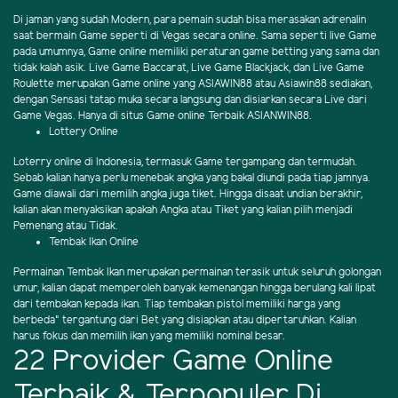
Di jaman yang sudah Modern, para pemain sudah bisa merasakan adrenalin
saat bermain Game seperti di Vegas secara online. Sama seperti live Game
pada umumnya, Game online memiliki peraturan game betting yang sama dan
tidak kalah asik. Live Game Baccarat, Live Game Blackjack, dan Live Game
Roulette merupakan Game online yang ASIAWIN88 atau Asiawin88 sediakan,
dengan Sensasi tatap muka secara langsung dan disiarkan secara Live dari
Game Vegas. Hanya di situs Game online Terbaik ASIANWIN88.
Lottery Online
Loterry online di Indonesia, termasuk Game tergampang dan termudah.
Sebab kalian hanya perlu menebak angka yang bakal diundi pada tiap jamnya.
Game diawali dari memilih angka juga tiket. Hingga disaat undian berakhir,
kalian akan menyaksikan apakah Angka atau Tiket yang kalian pilih menjadi
Pemenang atau Tidak.
Tembak Ikan Online
Permainan Tembak Ikan merupakan permainan terasik untuk seluruh golongan
umur, kalian dapat memperoleh banyak kemenangan hingga berulang kali lipat
dari tembakan kepada ikan. Tiap tembakan pistol memiliki harga yang
berbeda" tergantung dari Bet yang disiapkan atau dipertaruhkan. Kalian
harus fokus dan memilih ikan yang memiliki nominal besar.
22 Provider Game Online
Terbaik & Terpopuler Di