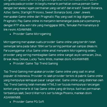
yang ada pada provider ini begitu menarik perhatian semua pemain Game
dengan beraneka ragam permainan yang variatif dan kreatif. Sweet Bonanza,
Aztec Gems, Starlight Princess, Sweet Bonanza Gold, Joker Jewels
merupakan Game online dari Pragmatic Play yang saat ini lagi digemari.
Pragmatic Play Game online ini menjamin kemenangan pada para pemainnya
dengan RTP atau win rate yang menggapai 98%, Temukan Permainannya di
link resmi ASIAWIN88.
Provider Game Microgaming
Microgaming merupakan suatu provider Game online yang berdiri telah
semenjak lama pada tahun 1994 serta sering pembaruan sampai dikala ini.
Para penggemar situs Game online amat menyakini Microgaming selaku
provider yang sering membagikan Game online sangat asyik semacam, Zeus,
Break Away Deluxe, Lucky Twins Wilds, mainkan disini ASIANWIN88.
Provider Game Top Trend Gaming
Top Trend Gaming merupakan provider Game online yang saat ini amat
populer di Indonesia. Provider ini ialah provider terkini di pabrik Game online
yang mempunyai kemajuan pasar sangat kilat. Game online yang dilahirkan oleh
Top Trend Gaming telah memakai HTML5 serta pula mempunyai rancangan
konten yang menarik di tiap Game online yang dirilisnya. Ilustrasi permainan
terbaiknya ialah, Sword Warriors serta Mega Phoenix, mainkan disini
ASIANWIN88.
Provider Game PG Soft