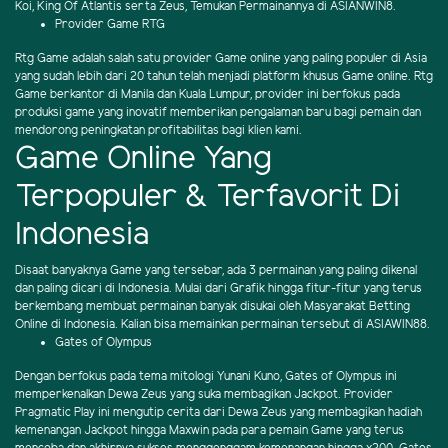
Koi, King Of Atlantis serta Zeus, Temukan Permainannya di ASIANWIN8.
Provider Game RTG
Rtg Game adalah salah satu provider Game online yang paling populer di Asia
yang sudah lebih dari 20 tahun telah menjadi platform khusus Game online. Rtg
Game berkantor di Manila dan Kuala Lumpur, provider ini berfokus pada
produksi game yang inovatif memberikan pengalaman baru bagi pemain dan
mendorong peningkatan profitabilitas bagi klien kami.
Game Online Yang
Terpopuler & Terfavorit Di
Indonesia
Disaat banyaknya Game yang tersebar, ada 3 permainan yang paling dikenal
dan paling dicari di Indonesia. Mulai dari Grafik hingga fitur-fitur yang terus
berkembang membuat permainan banyak disukai oleh Masyarakat Betting
Online di Indonesia. Kalian bisa memainkan permainan tersebut di ASIAWIN88.
Gates of Olympus
Dengan berfokus pada tema mitologi Yunani Kuno, Gates of Olympus ini
memperkenalkan Dewa Zeus yang suka membagikan Jackpot. Provider
Pragmatic Play ini mengutip cerita dari Dewa Zeus yang membagikan hadiah
kemenangan Jackpot hingga Maxwin pada para pemain Game yang terus