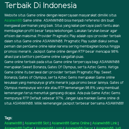
Terbaik Di Indonesia
Website situs Game online dengan kepercayaan masyarakat dimiliki situs
Asianwin88
Game online. ASIANWIN88 bisa menjadi referensi dini buat
mengawali permainan yang baik. Situs yang kalian percayai pasti tentu akan
membagikan profit besar tanpa kebohongan. Lakukan taruhan besar agar
efisien dan maksimal. Provider Pragmatic Play adalah opsi provider terbaik
dalam situs Game online ASIANWIN88. Pragmatic Play sudah diakui semua
pemain dan penGame online kalian karena sering membagikan bonus hingga
promosi menarik. Jackpot Game online dengan RTP besar mencapai 98%
alhasil para bettors penGame online sangatlah puas.
Game online terbaik pada situs Game online terpercaya bagi ASIANWIN88
merupakan Sweet Bonanza, Gates Of Olympus, serta Aztec Gems. Ketiga
Game online itu berawal dari provider terbaik Pragmatic Play. Sweet
Bonanza, Gates of Olympus, serta Aztec Gems merupakan Game online
kesukaan yang mempunyai grafik menarik juga promo besar lainnya. Gates of
Olympus mempunyai win rate atau RTP kemenangan 98.8% yang membuat
kemenangan terus menuntuk gampang dicapai. Ada pula Game Aztec Gems
mempunyai RTP Default sebesar 97%. Jangan lupa mainkan Game online di
situs ASIANWIN88. Miliki kemenangan jackpot terbesar bersama ASIAWIN88!
Tags:
Asianwin88
|
Asianwin88 Slot
|
Asianwin88 Game Online
|
Asianwin88 Link
|
Asianwin88 Daftar
|
Asianwin88 Login
|
Asianwin88 Gacor
|
Asianwin88 Judi