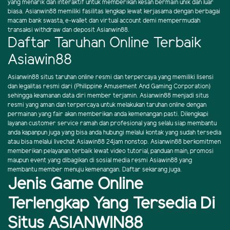
yang menarik dan interaktif untuk memberikan kesan bermain unik dan luar
biasa. Asianwin88 memiliki fasilitas lengkap lewat kerjasama dengan berbagai
macam bank swasta, e-wallet dan virtual account demi mempermudah
transaksi withdraw dan deposit Asianwin88.
Daftar Taruhan Online Terbaik
Asiawin88
Asianwin88 situs taruhan online resmi dan terpercaya yang memiliki lisensi
dan legalitas resmi dari (Philippine Amusement And Gaming Corporation)
sehingga keamanan data diri member terjamin. Asianwin88 menjadi situs
resmi yang aman dan terpercaya untuk melakukan taruhan online dengan
permainan yang fair akan memberikan anda kemenangan pasti. Dilengkapi
layanan customer service ramah dan profesional yang selalu siap membantu
anda kapanpun juga yang bisa anda hubungi melalui kontak yang sudah tersedia
atau bisa melalui livechat Asiawin88 24jam nonstop. Asianwin88 berkomitmen
memberikan pelayanan terbaik lewat video tutorial, panduan main, promosi
maupun event yang dibagikan di sosial media resmi Asiawin88 yang
membantu member menuju kemenangan. Daftar sekarang juga.
Jenis Game Online
Terlengkap Yang Tersedia Di
Situs ASIANWIN88