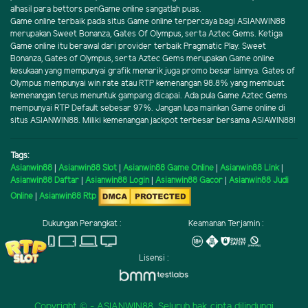
alhasil para bettors penGame online sangatlah puas.
Game online terbaik pada situs Game online terpercaya bagi ASIANWIN88
merupakan Sweet Bonanza, Gates Of Olympus, serta Aztec Gems. Ketiga
Game online itu berawal dari provider terbaik Pragmatic Play. Sweet
Bonanza, Gates of Olympus, serta Aztec Gems merupakan Game online
kesukaan yang mempunyai grafik menarik juga promo besar lainnya. Gates of
Olympus mempunyai win rate atau RTP kemenangan 98.8% yang membuat
kemenangan terus menuntuk gampang dicapai. Ada pula Game Aztec Gems
mempunyai RTP Default sebesar 97%. Jangan lupa mainkan Game online di
situs ASIANWIN88. Miliki kemenangan jackpot terbesar bersama ASIAWIN88!
Tags:
Asianwin88
|
Asianwin88 Slot
|
Asianwin88 Game Online
|
Asianwin88 Link
|
Asianwin88 Daftar
|
Asianwin88 Login
|
Asianwin88 Gacor
|
Asianwin88 Judi
Online
|
Asianwin88 Rtp
Dukungan Perangkat :
Keamanan Terjamin :
Lisensi :
Copyright © - ASIANWIN88. Seluruh hak cipta dilindungi