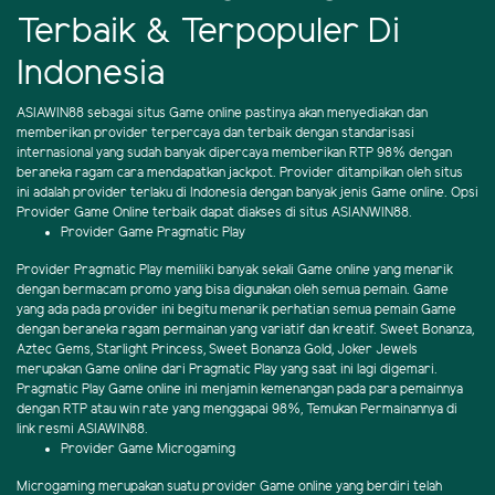
Terbaik & Terpopuler Di
Indonesia
ASIAWIN88 sebagai situs Game online pastinya akan menyediakan dan
memberikan provider terpercaya dan terbaik dengan standarisasi
internasional yang sudah banyak dipercaya memberikan RTP 98% dengan
beraneka ragam cara mendapatkan jackpot. Provider ditampilkan oleh situs
ini adalah provider terlaku di Indonesia dengan banyak jenis Game online. Opsi
Provider Game Online terbaik dapat diakses di situs ASIANWIN88.
Provider Game Pragmatic Play
Provider Pragmatic Play memiliki banyak sekali Game online yang menarik
dengan bermacam promo yang bisa digunakan oleh semua pemain. Game
yang ada pada provider ini begitu menarik perhatian semua pemain Game
dengan beraneka ragam permainan yang variatif dan kreatif. Sweet Bonanza,
Aztec Gems, Starlight Princess, Sweet Bonanza Gold, Joker Jewels
merupakan Game online dari Pragmatic Play yang saat ini lagi digemari.
Pragmatic Play Game online ini menjamin kemenangan pada para pemainnya
dengan RTP atau win rate yang menggapai 98%, Temukan Permainannya di
link resmi ASIAWIN88.
Provider Game Microgaming
Microgaming merupakan suatu provider Game online yang berdiri telah