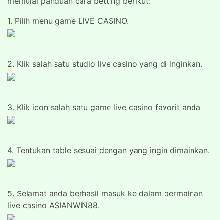
memulai panduan cara betting berikut:
1. Pilih menu game LIVE CASINO.
2. Klik salah satu studio live casino yang di inginkan.
3. Klik icon salah satu game live casino favorit anda
4. Tentukan table sesuai dengan yang ingin dimainkan.
5. Selamat anda berhasil masuk ke dalam permainan
live casino ASIANWIN88.