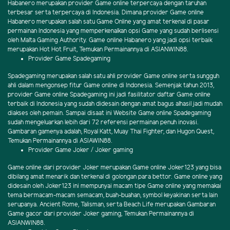
Habanero merupakan provider Game online terpercaya dengan taruhan
terbesar serta terpercaya di Indonesia. Dimana provider Game online
Habanero merupakan salah satu Game Online yang amat terkenal di pasar
permainan Indonesia yang memperkenalkan opsi Game yang sudah berlisensi
oleh Malta Gaming Authority. Game online Habanero yang jadi opsi terbaik
merupakan Hot Hot Fruit, Temukan Permainannya di ASIANWIN88.
Provider Game Spadegaming
Spadegaming merupakan salah satu ahli provider Game online serta sungguh
ahli dalam mengonsep fitur Game online di Indonesia. Semenjak tahun 2013,
provider Game online Spadegaming ini jadi fasilitator daftar Game online
terbaik di Indonesia yang sudah didesain dengan amat bagus alhasil jadi mudah
diakses oleh pemain. Sampai disaat ini Website Game online Spadegaming
sudah mengeluarkan lebih dari 72 referensi permainan penuh inovasi.
Gambaran gamenya adalah, Royal Katt, Muay Thai Fighter, dan Hugon Quest,
Temukan Permainannya di ASIAWIN88.
Provider Game Joker / Joker gaming
Game online dari provider Joker merupakan Game online Joker123 yang bisa
dibilang amat menarik dan terkenal di golongan para bettor. Game online yang
didesain oleh Joker123 ini mempunyai macam tipe Game online yang memakai
tema bermacam-macam semacam, buah-buahan, symbol keyakinan serta lain
serupanya. Ancient Rome, Talisman, serta Beach Life merupakan Gambaran
Game gacor dari provider Joker gaming, Temukan Permainannya di
ASIANWIN88.