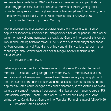
semenjak lama pada tahun 1994 serta sering pembaruan sampai dikala ini.
Para penggemar situs Game online amat menyakini Microgaming selaku
provider yang sering membagikan Game online sangat asyik semacam, Zeus,
Break Away Deluxe, Lucky Twins Wilds, mainkan disini ASIANWIN88.
Provider Game Top Trend Gaming
Top Trend Gaming merupakan provider Game online yang saat ini amat
populer di Indonesia. Provider ini ialah provider terkini di pabrik Game online
yang mempunyai kemajuan pasar sangat kilat. Game online yang dilahirkan oleh
Top Trend Gaming telah memakai HTML5 serta pula mempunyai rancangan
konten yang menarik di tiap Game online yang dirilisnya. Ilustrasi permainan
terbaiknya ialah, Sword Warriors serta Mega Phoenix, mainkan disini
ASIANWIN88.
Provider Game PG Soft
Sebagai provider pertama Game online di Indonesia. Provider tersebut
memiliki fitur seluler yang canggih, Provider PG Soft mempunyai keaslian
serta individualitasnya dalam menyediakan Game online yang canggih untuk
bettors Game online garis besar yang menunjukkan alur narasi bagus pada
tiap mesin Game online dengan efek suara dramatis, serta kartun luar biasa
yang tidak sempat menyudahi bergengsi. Gambaran permainan kesukaan PG
Soft adalah, Vampire Charm Game online, Gem Saviour Conquest Game
online, serta Candy Burst Game online, Temukan Permainannya di ASIAWIN88.
Provider Game Habanero