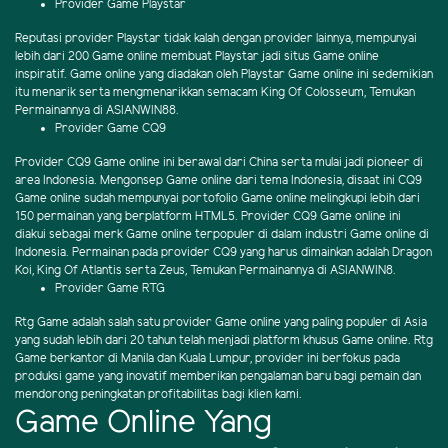
Provider Game Playstar
Reputasi provider Playstar tidak kalah dengan provider lainnya, mempunyai
lebih dari 200 Game online membuat Playstar jadi situs Game online
inspiratif. Game online yang diadakan oleh Playstar Game online ini sedemikian
itu menarik serta mengmenarikkan semacam King Of Colosseum, Temukan
Permainannya di ASIANWIN88.
Provider Game CQ9
Provider CQ9 Game online ini berawal dari China serta mulai jadi pioneer di
area Indonesia. Mengonsep Game online dari tema Indonesia, disaat ini CQ9
Game online sudah mempunyai portofolio Game online melingkupi lebih dari
150 permainan yang berplatform HTML5. Provider CQ9 Game online ini
diakui sebagai merk Game online terpopuler di dalam industri Game online di
Indonesia. Permainan pada provider CQ9 yang harus dimainkan adalah Dragon
Koi, King Of Atlantis serta Zeus, Temukan Permainannya di ASIANWIN8.
Provider Game RTG
Rtg Game adalah salah satu provider Game online yang paling populer di Asia
yang sudah lebih dari 20 tahun telah menjadi platform khusus Game online. Rtg
Game berkantor di Manila dan Kuala Lumpur, provider ini berfokus pada
produksi game yang inovatif memberikan pengalaman baru bagi pemain dan
mendorong peningkatan profitabilitas bagi klien kami.
Game Online Yang