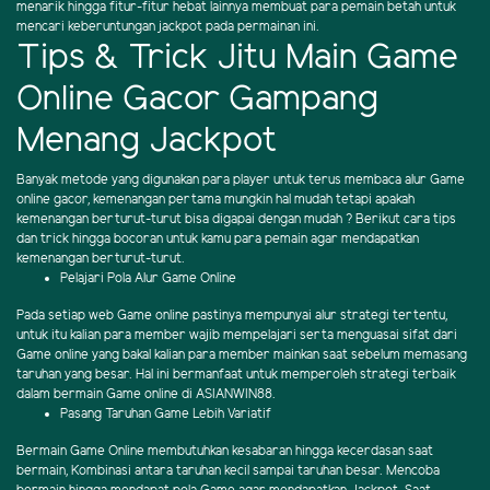
menarik hingga fitur-fitur hebat lainnya membuat para pemain betah untuk
mencari keberuntungan jackpot pada permainan ini.
Tips & Trick Jitu Main Game
Online Gacor Gampang
Menang Jackpot
Banyak metode yang digunakan para player untuk terus membaca alur Game
online gacor, kemenangan pertama mungkin hal mudah tetapi apakah
kemenangan berturut-turut bisa digapai dengan mudah ? Berikut cara tips
dan trick hingga bocoran untuk kamu para pemain agar mendapatkan
kemenangan berturut-turut.
Pelajari Pola Alur Game Online
Pada setiap web Game online pastinya mempunyai alur strategi tertentu,
untuk itu kalian para member wajib mempelajari serta menguasai sifat dari
Game online yang bakal kalian para member mainkan saat sebelum memasang
taruhan yang besar. Hal ini bermanfaat untuk memperoleh strategi terbaik
dalam bermain Game online di ASIANWIN88.
Pasang Taruhan Game Lebih Variatif
Bermain Game Online membutuhkan kesabaran hingga kecerdasan saat
bermain, Kombinasi antara taruhan kecil sampai taruhan besar. Mencoba