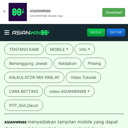
×
ASIANWIN88
Download
ASIANWIN88 Mobile App
MASUK
DAFTAR
TENTANG KAMI
MOBILE
Info
Bertanggung Jawab
Kebijakan
Phising
KALKULATOR MIX PARLAY
Video Tutorial
CARA BETTING
video-ASIANWIN88
RTP_Slot_Gacor
menyediakan tampilan mobile yang dapat
ASIANWIN88