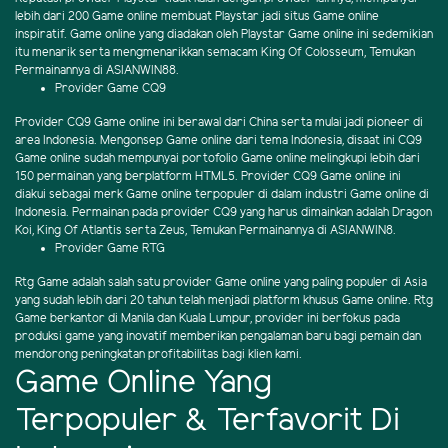
lebih dari 200 Game online membuat Playstar jadi situs Game online
inspiratif. Game online yang diadakan oleh Playstar Game online ini sedemikian
itu menarik serta mengmenarikkan semacam King Of Colosseum, Temukan
Permainannya di ASIANWIN88.
Provider Game CQ9
Provider CQ9 Game online ini berawal dari China serta mulai jadi pioneer di
area Indonesia. Mengonsep Game online dari tema Indonesia, disaat ini CQ9
Game online sudah mempunyai portofolio Game online melingkupi lebih dari
150 permainan yang berplatform HTML5. Provider CQ9 Game online ini
diakui sebagai merk Game online terpopuler di dalam industri Game online di
Indonesia. Permainan pada provider CQ9 yang harus dimainkan adalah Dragon
Koi, King Of Atlantis serta Zeus, Temukan Permainannya di ASIANWIN8.
Provider Game RTG
Rtg Game adalah salah satu provider Game online yang paling populer di Asia
yang sudah lebih dari 20 tahun telah menjadi platform khusus Game online. Rtg
Game berkantor di Manila dan Kuala Lumpur, provider ini berfokus pada
produksi game yang inovatif memberikan pengalaman baru bagi pemain dan
mendorong peningkatan profitabilitas bagi klien kami.
Game Online Yang
Terpopuler & Terfavorit Di