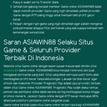
Pulsa, E-wallet serta Transfer Bank.
Setelah bergabung menjadi member Game online ASIANWIN88 kalian
dapat memilih provider Game yang ingin dimainkan, pilihlah provider
Game dengan RTP paling tinggi untuk memperoleh profit gacor
besar.
Pelajari dengan rajin game yang ingin dimainkan agar paham mengenai
pola permainan ataupun fitur permainan yang ada supaya memperoleh
kemenangan sensational.
Saran ASIAWIN88 Selaku Situs
Game & Seluruh Provider
Terbaik Di Indonesia
Website situs Game online dengan kepercayaan masyarakat dimiliki situs
Asianwin88
Game online. ASIANWIN88 bisa menjadi referensi dini buat
mengawali permainan yang baik. Situs yang kalian percayai pasti tentu akan
membagikan profit besar tanpa kebohongan. Lakukan taruhan besar agar
efisien dan maksimal. Provider Pragmatic Play adalah opsi provider terbaik
dalam situs Game online ASIANWIN88. Pragmatic Play sudah diakui semua
pemain dan penGame online kalian karena sering membagikan bonus hingga
promosi menarik. Jackpot Game online dengan RTP besar mencapai 98%
alhasil para bettors penGame online sangatlah puas.
Game online terbaik pada situs Game online terpercaya bagi ASIANWIN88