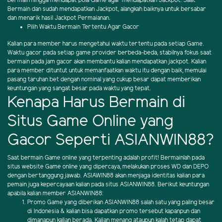
bermain hingga mendapat pola Game agar mendapatkan Jackpot. Saat
Bermain dan sudah mendapatkan Jackpot, alangkah baiknya untuk bersabar
dan menarik hasil Jackpot Permaianan.
Pilih Waktu Bermain Tertentu Agar Gacor
Kalian para member harus mengetahui waktu tertentu pada setiap Game.
Waktu gacor pada setiap game provider berbeda-beda, stabilnya fokus saat
bermain pada jam gacor akan membantu kalian mendapatkan jackpot. Kalian
para member dituntut untuk memanfaatkan waktu itu dengan baik, memulai
pasang taruhan bet dengan nominal yang cukup besar dapat memberikan
keuntungan yang sangat besar pada waktu yang tepat.
Kenapa Harus Bermain di
Situs Game Online yang
Gacor Seperti ASIANWIN88?
Saat bermain Game online yang terpenting adalah profit! Bermainlah pada
situs website Game online yang dipercaya, melakukan proses WD dan DEPO
dengan bertanggung jawab. ASIAWIN88 akan menjaga identitas kalian para
pemain juga kepercayaan kalian pada situs ASIANWIN88. Berikut keuntungan
apabila kalian member ASIANWIN88:
Promo Game yang diberikan ASIANWIN88 salah satu yang paling besar
di Indonesia & kalian bisa dapatkan promo tersebut kapanpun dan
dimanapun kalian berada. Kalian menang ataupun kalah tetap dapat