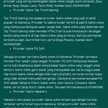
provider yang sering membagikan Game online sangat asyik semacam, Zeus,
Break Away Deluxe, Lucky Twins Wilds, mainkan disini ASIANWIN88.
Provider Game Top Trend Gaming
Top Trend Gaming merupakan provider Game online yang saat ini amat
populer di Indonesia. Provider ini ialah provider terkini di pabrik Game online
yang mempunyai kemajuan pasar sangat kilat. Game online yang dilahirkan oleh
Top Trend Gaming telah memakai HTML5 serta pula mempunyai rancangan
konten yang menarik di tiap Game online yang dirilisnya. Ilustrasi permainan
terbaiknya ialah, Sword Warriors serta Mega Phoenix, mainkan disini
ASIANWIN88.
Provider Game PG Soft
Sebagai provider pertama Game online di Indonesia. Provider tersebut
memiliki fitur seluler yang canggih, Provider PG Soft mempunyai keaslian
serta individualitasnya dalam menyediakan Game online yang canggih untuk
bettors Game online garis besar yang menunjukkan alur narasi bagus pada
tiap mesin Game online dengan efek suara dramatis, serta kartun luar biasa
yang tidak sempat menyudahi bergengsi. Gambaran permainan kesukaan PG
Soft adalah, Vampire Charm Game online, Gem Saviour Conquest Game
online, serta Candy Burst Game online, Temukan Permainannya di ASIAWIN88.
Provider Game Habanero
Habanero merupakan provider Game online terpercaya dengan taruhan
terbesar serta terpercaya di Indonesia. Dimana provider Game online