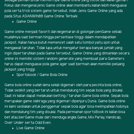
sebagai pemain untuk memilih tipe Game online yang cocok dan kalian gemari.
Fokus dan mengenal jenis Game online akan membantu kalian lebih menguasai
pola serta trick sistem game tersebut. Inilah Jenis Game Online yang ada
pada Situs ASIANWIN88 Game Online Terbaik.
Game Online
Game online menjadi favorit dan kegemaran di golongan penGame sebab
mudahnya saat bermain hingga persentase tinggi dalam mendapatkan
jackpot. Kalian hanya butuh memencet salah satu tombol yaitu spin untuk
mengawali taruhan. Tidak lupa untuk mengatur berapa banyak jumlah yang
ingin dipertaruhkan pada Game tersebut. Game Online yang dimainkan secara
online ini memiliki sistem random generate yang membuat para Gameters
harus dapat menguasai pola game agar saat bermain akan memiliki peluang
jackpot yang tinggi.
Sportsbook / Game Bola Online
Game bola online sudah lama sekali digemari oleh para pecinta bola online,
Tidak sedikit yang bertaruh untuk mendukung tim sepak bola yang disukai.
Saat ini kalian dapat melakukan betting / taruhan Game bola online. Sepak bola
merupakan game olahraga yang digemari dipenjuru Dunia. Game bola online
ini kami sediakan untuk penggemar sepak bola agar bisa melimpahkan hobinya
dan mendukung tim yang disukai. Pada permainan sportsBook ini kalian bisa
bet atau berGame mulai dari menduga angka Game, Mix Parlay, Handicap,
Over Under serta Odd Even.
Live Game Online