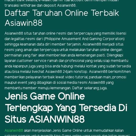
macam bank swasta, e-wallet dan virtual account demi mempermudah
transaksi withdraw dan deposit Asianwin88.
Daftar Taruhan Online Terbaik
Asiawin88
Asianwin88 situs taruhan online resmi dan terpercaya yang memiliki lisensi
dan legalitas resmi dari (Philippine Amusement And Gaming Corporation)
sehingga keamanan data diri member terjamin. Asianwin88 menjadi situs
resmi yang aman dan terpercaya untuk melakukan taruhan online dengan
permainan yang fair akan memberikan anda kemenangan pasti. Dilengkapi
layanan customer service ramah dan profesional yang selalu siap membantu
anda kapanpun juga yang bisa anda hubungi melalui kontak yang sudah tersedia
atau bisa melalui livechat Asiawin88 24jam nonstop. Asianwin88 berkomitmen
memberikan pelayanan terbaik lewat video tutorial, panduan main, promosi
maupun event yang dibagikan di sosial media resmi Asiawin88 yang
membantu member menuju kemenangan. Daftar sekarang juga.
Jenis Game Online
Terlengkap Yang Tersedia Di
Situs ASIANWIN88
Asianwin88
akan menjelaskan Jenis Game Online untuk memudahkan kalian