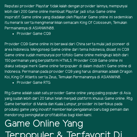
Reputasi provider Playstar tidak kalah dengan provider lainnya, mempunyai
lebih dari 200 Game online membuat Playstar jadi situs Game online
inspiratif. Game online yang diadakan oleh Playstar Game online ini sedemikian
itu menarik serta mengmenarikkan semacam King Of Colosseum, Temukan
Permainannya di ASIANWIN88.
Provider Game CQ9
Provider CQ9 Game online ini berawal dari China serta mulai jadi pioneer di
area Indonesia. Mengonsep Game online dari tema Indonesia, disaat ini CQ9
Game online sudah mempunyai portofolio Game online melingkupi lebih dari
150 permainan yang berplatform HTML5. Provider CQ9 Game online ini
diakui sebagai merk Game online terpopuler di dalam industri Game online di
Indonesia. Permainan pada provider CQ9 yang harus dimainkan adalah Dragon
Koi, King Of Atlantis serta Zeus, Temukan Permainannya di ASIANWIN8.
Provider Game RTG
Rtg Game adalah salah satu provider Game online yang paling populer di Asia
yang sudah lebih dari 20 tahun telah menjadi platform khusus Game online. Rtg
Game berkantor di Manila dan Kuala Lumpur, provider ini berfokus pada
produksi game yang inovatif memberikan pengalaman baru bagi pemain dan
mendorong peningkatan profitabilitas bagi klien kami.
Game Online Yang
Terpopuler & Terfavorit Di