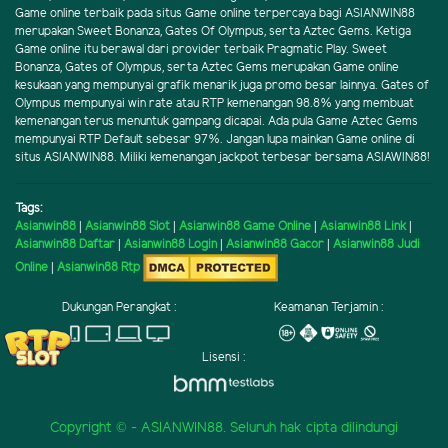
Game online terbaik pada situs Game online terpercaya bagi ASIANWIN88
merupakan Sweet Bonanza, Gates Of Olympus, serta Aztec Gems. Ketiga
Game online itu berawal dari provider terbaik Pragmatic Play. Sweet
Bonanza, Gates of Olympus, serta Aztec Gems merupakan Game online
kesukaan yang mempunyai grafik menarik juga promo besar lainnya. Gates of
Olympus mempunyai win rate atau RTP kemenangan 98.8% yang membuat
kemenangan terus menuntuk gampang dicapai. Ada pula Game Aztec Gems
mempunyai RTP Default sebesar 97%. Jangan lupa mainkan Game online di
situs ASIANWIN88. Miliki kemenangan jackpot terbesar bersama ASIAWIN88!
Tags:
Asianwin88
|
Asianwin88 Slot
|
Asianwin88 Game Online
|
Asianwin88 Link
|
Asianwin88 Daftar
|
Asianwin88 Login
|
Asianwin88 Gacor
|
Asianwin88 Judi
Online
|
Asianwin88 Rtp
Dukungan Perangkat :
Keamanan Terjamin :
Lisensi :
Copyright © - ASIANWIN88. Seluruh hak cipta dilindungi