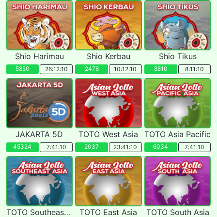
Shio Harimau
Shio Kerbau
Shio Tikus
5850
2476
8810
26:12:9
10:12:9
8:11:9
JAKARTA 5D
TOTO West Asia
TOTO Asia Pacific
45324
2037
6034
7:41:9
23:41:9
7:41:9
TOTO Southeast Asia
TOTO East Asia
TOTO South Asia