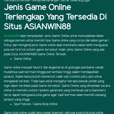
membantu member menuju kemenangan. Daftar sekarang juga.
Jenis Game Online
Terlengkap Yang Tersedia Di
Situs ASIANWIN88
Asianwin88
akan menjelaskan Jenis Game Online untuk memudahkan kalian
sebagai pemain untuk memilih tipe Game online yang cocok dan kalian gemari.
Fokus dan mengenal jenis Game online akan membantu kalian lebih menguasai
pola serta trick sistem game tersebut. Inilah Jenis Game Online yang ada
pada Situs ASIANWIN88 Game Online Terbaik.
Game Online
Game online menjadi favorit dan kegemaran di golongan penGame sebab
mudahnya saat bermain hingga persentase tinggi dalam mendapatkan
jackpot. Kalian hanya butuh memencet salah satu tombol yaitu spin untuk
mengawali taruhan. Tidak lupa untuk mengatur berapa banyak jumlah yang
ingin dipertaruhkan pada Game tersebut. Game Online yang dimainkan secara
online ini memiliki sistem random generate yang membuat para Gameters
harus dapat menguasai pola game agar saat bermain akan memiliki peluang
jackpot yang tinggi.
Sportsbook / Game Bola Online
Game bola online sudah lama sekali digemari oleh para pecinta bola online,