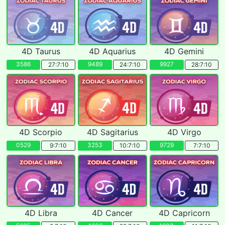
4D Taurus
4D Aquarius
4D Gemini
3586
9489
9927
27:7:9
24:7:9
28:7:9
4D Scorpio
4D Sagitarius
4D Virgo
0529
3253
9729
9:7:9
10:7:9
7:7:9
4D Libra
4D Cancer
4D Capricorn