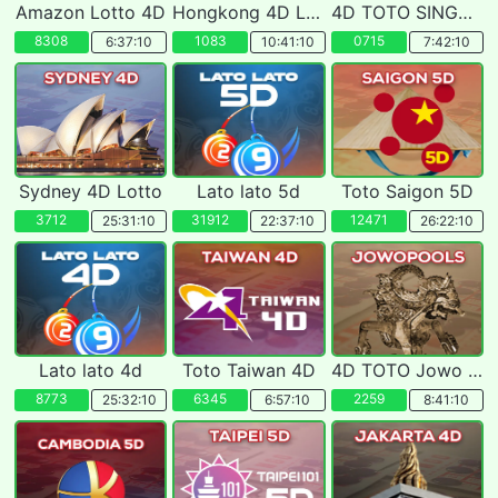
Amazon Lotto 4D
Hongkong 4D Lotto
4D TOTO SINGAPORE POOLS
8308
1083
0715
6:37:9
10:41:9
7:42:9
Sydney 4D Lotto
Lato lato 5d
Toto Saigon 5D
3712
31912
12471
25:31:9
22:37:9
26:22:9
Lato lato 4d
Toto Taiwan 4D
4D TOTO Jowo POOLS
8773
6345
2259
25:32:9
6:57:9
8:41:9