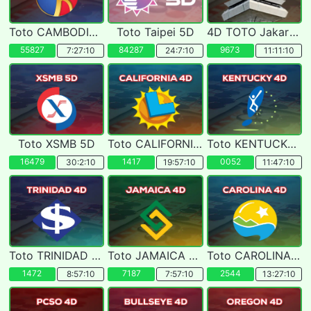
Toto CAMBODIA 5D
Toto Taipei 5D
4D TOTO Jakarta POOLS
55827
84287
9673
7:27:9
24:7:9
11:11:9
Toto XSMB 5D
Toto CALIFORNIA 4D
Toto KENTUCKY 4D
16479
1417
0052
30:2:9
19:57:9
11:47:9
Toto TRINIDAD & TOBAGO 4D
Toto JAMAICA 4D
Toto CAROLINA 4D
1472
7187
2544
8:57:9
7:57:9
13:27:9