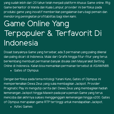
yang sudah lebih dari 20 tahun telah menjadi platform khusus Game online. Rtg
Game berkantor di Manila dan Kuala Lumpur, provider ini berfokus pada
produksi game yang inovatif memberikan pengalaman baru bagi pemain dan
mendorong peningkatan profitabilitas bagi klien kami.
Game Online Yang
Terpopuler & Terfavorit Di
Indonesia
Disaat banyaknya Game yang tersebar, ada 3 permainan yang paling dikenal
dan paling dicari di Indonesia. Mulai dari Grafik hingga fitur-fitur yang terus
berkembang membuat permainan banyak disukai oleh Masyarakat Betting
Online di Indonesia. Kalian bisa memainkan permainan tersebut di ASIAWIN88.
Gates of Olympus
Dengan berfokus pada tema mitologi Yunani Kuno, Gates of Olympus ini
memperkenalkan Dewa Zeus yang suka membagikan Jackpot. Provider
Pragmatic Play ini mengutip cerita dari Dewa Zeus yang membagikan hadiah
kemenangan Jackpot hingga Maxwin pada para pemain Game yang terus
mencoba dan akhirnya sukses menggenggam kemenangan hingga x200. Gates
of Olympus merupakan game RTP tertinggi untuk mendapatkan Jackpot.
Aztec Games